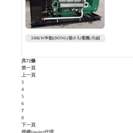
330KW申動(DÒNG)發(FĀ)電機(JĪ)組
共72條
第一頁
上一頁
3
4
5
6
7
8
下一頁
授權(quán)代理