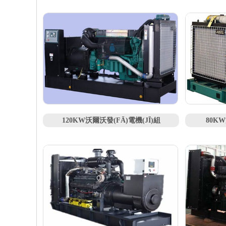
120KW沃爾沃發(FĀ)電機(JĪ)組
80KW